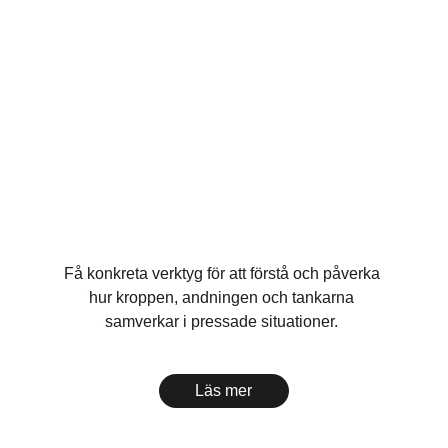
– verktyg för nervositet och 
stress på scenen
Få konkreta verktyg för att förstå och påverka 
hur kroppen, andningen och tankarna 
samverkar i pressade situationer. 
Läs mer