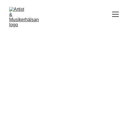
Våra kurser för 
artister & musiker
Som artist och musiker behöver du inte 
bara passion och teknik – du behöver 
också hitta sätt att ta hand om dig själv. 
Våra kurser ger stöd på vägen mot ett 
kreativt liv som bär, där du får både 
kunskap och utrymme att växa, läka och 
utforska.