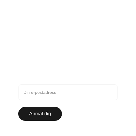
Kontakt
karin.engquist@gmail.com
0708-670 647
Nyhetsbrev
Anmäl dig till vårt nyhetsbrev
Anmäl dig