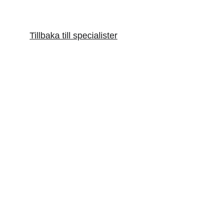
Tillbaka till specialister
Artist- och Musikerhälsan
Holistisk hälsa för artister och musiker