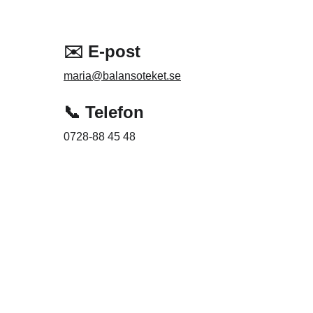
✉️ E-post
maria@balansoteket.se
📞 Telefon
0728-88 45 48