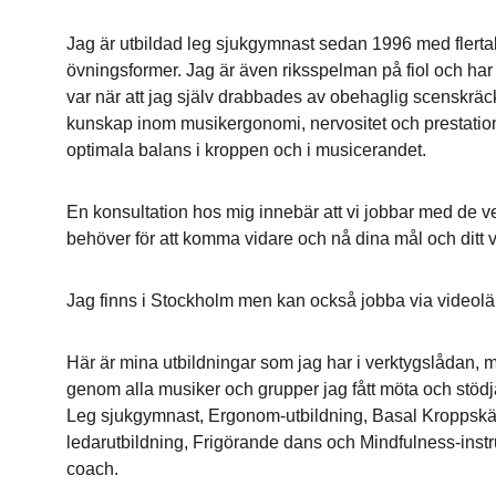
Jag är utbildad leg sjukgymnast sedan 1996 med flerta
övningsformer. Jag är även riksspelman på fiol och har 
var när att jag själv drabbades av obehaglig scenskräck
kunskap inom musikergonomi, nervositet och prestation. I
optimala balans i kroppen och i musicerandet.
En konsultation hos mig innebär att vi jobbar med de ve
behöver för att komma vidare och nå dina mål och ditt 
Jag finns i Stockholm men kan också jobba via videolä
Här är mina utbildningar som jag har i verktygslådan, me
genom alla musiker och grupper jag fått möta och stöd
Leg sjukgymnast, Ergonom-utbildning, Basal Kroppskän
ledarutbildning, Frigörande dans och Mindfulness-inst
coach.