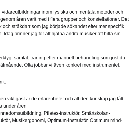
l vidareutbildningar inom fysiska och mentala metoder och 
genom åren varit med i flera grupper och konstellationer. Det 
 och stråkdarr som jag började sökandet efter mer specifik 
dag brinner jag för att hjälpa andra musiker att hitta sin 
rktyg, samtal, träning eller manuell behandling som just du 
välmående. Ofta jobbar vi även konkret med instrumentet.
nk.
n viktigast är de erfarenheter och all den kunskap jag fått 
ja under åren
nedomsutbildning, Pilates-instruktör, Smärtskolan-
ruktör, Musikergonomi, Optimum-instruktör, Optimum mind- 