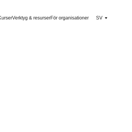
Kurser
Verktyg & resurser
För organisationer
SV