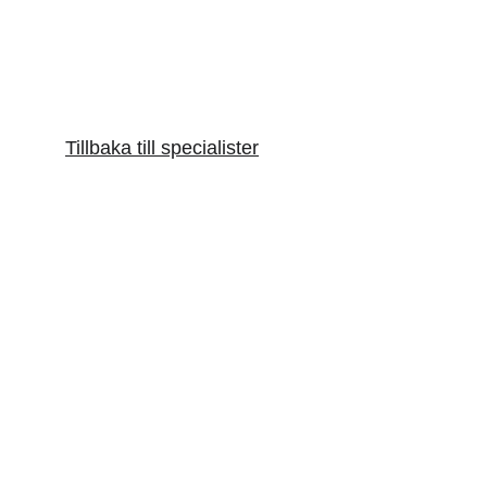
Tillbaka till specialister
Artist- och Musikerhälsan
Holistisk hälsa för artister och musiker