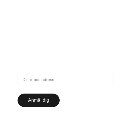
Kontakt
karin.engquist@gmail.com
0708-670 647
Nyhetsbrev
Anmäl dig till vårt nyhetsbrev
Anmäl dig
© 2025. All rights reserved.